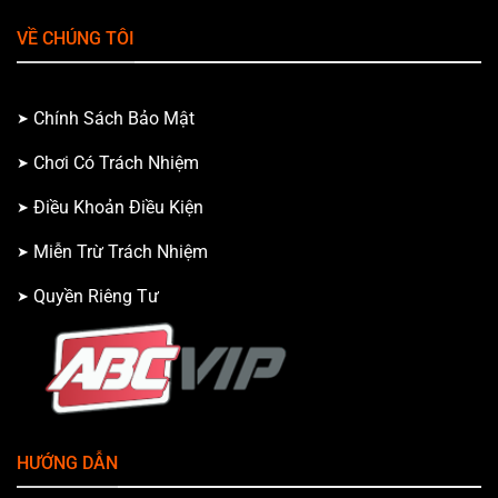
VỀ CHÚNG TÔI
Chính Sách Bảo Mật
Chơi Có Trách Nhiệm
Điều Khoản Điều Kiện
Miễn Trừ Trách Nhiệm
Quyền Riêng Tư
HƯỚNG DẪN