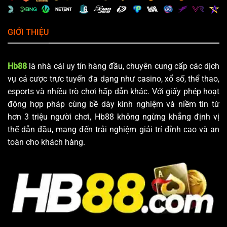
GIỚI THIỆU
Hb88
là nhà cái uy tín hàng đầu, chuyên cung cấp các dịch
vụ cá cược trực tuyến đa dạng như casino, xổ số, thể thao,
esports và nhiều trò chơi hấp dẫn khác. Với giấy phép hoạt
động hợp pháp cùng bề dày kinh nghiệm và niềm tin từ
hơn 3 triệu người chơi, Hb88 không ngừng khẳng định vị
thế dẫn đầu, mang đến trải nghiệm giải trí đỉnh cao và an
toàn cho khách hàng.