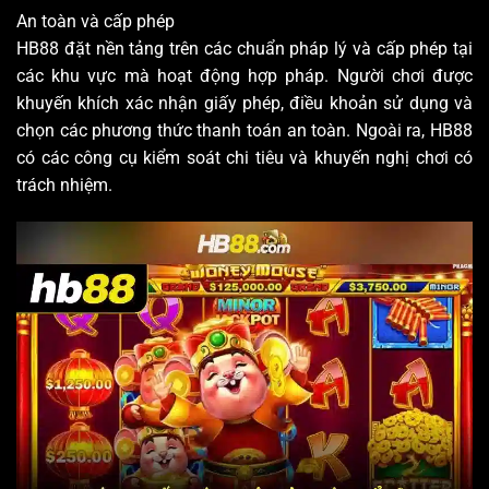
An toàn và cấp phép
HB88 đặt nền tảng trên các chuẩn pháp lý và cấp phép tại
các khu vực mà hoạt động hợp pháp. Người chơi được
khuyến khích xác nhận giấy phép, điều khoản sử dụng và
chọn các phương thức thanh toán an toàn. Ngoài ra, HB88
có các công cụ kiểm soát chi tiêu và khuyến nghị chơi có
trách nhiệm.