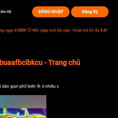
ĐĂNG NHẬP
Đăng Ký
Liên Hệ
gay 8.888K 💥 Mỗi ngày tích lũy nạp - Hoàn trả tối đa 8.888K 💥 Ngày 
buaafbcibkcu - Trang chủ
ân gian phổ biến 🎯 ở nhiều v.