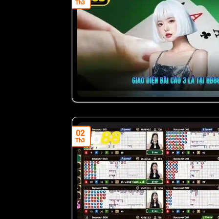
Th3
trang cá cược bóng đá uy tín lynxfc.
trang đánh bóng uy tín. ... ca si giau mat mua 3 ban ket 3
kabeljoes.com at WI. STARJOKER88 
OEM Cable Bridge: Fabrikant & Fournisseur.Factory direkt S
02
Th3
cau vong tinh yeu tap 30 Cá Cược A
phim mat na tinh yeu tap 30Trải nghiệm cá cược thể thao
1200968632 - ĐIỆN LỰC CAI LẬY