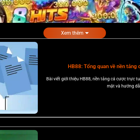
Xem thêm
HB88: Tổng quan về nền tảng c
Bài viết giới thiệu HB88, nền tảng cá cược trực 
mật và hướng dẫ