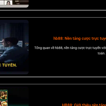
i Lay Tinh Tien Giang , Điện Lực Cai Lậy: Số 433 QL1, Khu Phố 
oàn hảo cho bạn. Với một loạt các trò chơi tuyệt vời, từ blackj
M (2015)
hb88: Nền tảng cược trực tuy
load bac thay mat tich mới, tổng hợp phim download bac tha
Tổng quan về hb88, nền tảng cược trực tuyến với 
bac thay mat tich engsub.
toán.
 dien thoai_Mat khau" gửi về 8049 Ví dụ: NAP_VN100_0908123
i
a cuoc doi - loibaihat.me
moc-khau-ngan
HB88: Giới thiệu nền tản