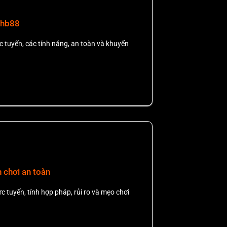
u hb88
ủ
rực tuyến, các tính năng, an toàn và khuyến
aktéiert eis elo!
h chơi an toàn
 tinh yeu tap 30.
ực tuyến, tính hợp pháp, rủi ro và mẹo chơi