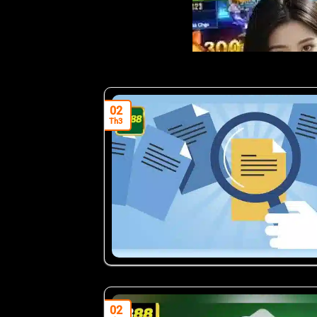
02
Th3
02