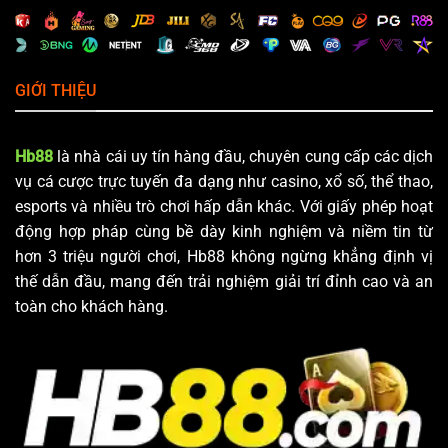
GIỚI THIỆU
Hb88
là nhà cái uy tín hàng đầu, chuyên cung cấp các dịch
vụ cá cược trực tuyến đa dạng như casino, xổ số, thể thao,
esports và nhiều trò chơi hấp dẫn khác. Với giấy phép hoạt
động hợp pháp cùng bề dày kinh nghiệm và niềm tin từ
hơn 3 triệu người chơi, Hb88 không ngừng khẳng định vị
thế dẫn đầu, mang đến trải nghiệm giải trí đỉnh cao và an
toàn cho khách hàng.