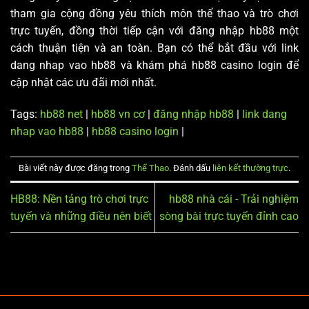
tham gia cộng đồng yêu thích môn thể thao và trò chơi
trực tuyến, đồng thời tiếp cận với đăng nhập hb88 một
cách thuận tiện và an toàn. Bạn có thể bắt đầu với link
dang nhap vao hb88 và khám phá hb88 casino login để
cập nhật các ưu đãi mới nhất.
Tags:
hb88 net
|
hb88 vn cơ
|
đăng nhập hb88
|
link dang
nhap vao hb88
|
hb88 casino login
|
Bài viết này được đăng trong
Thể Thao
. Đánh dấu
liên kết thường trực
.
HB88: Nền tảng trò chơi trực
hb88 nhà cái - Trải nghiệm
tuyến và những điều nên biết
sòng bài trực tuyến đỉnh cao