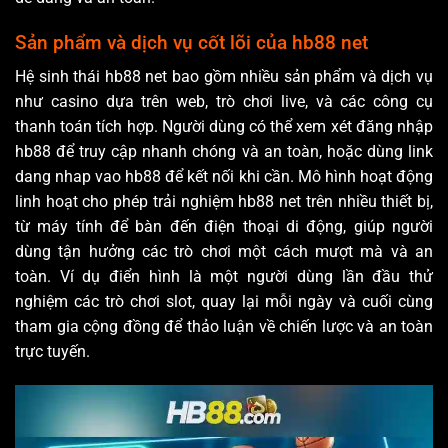
Sản phẩm và dịch vụ cốt lõi của hb88 net
Hệ sinh thái hb88 net bao gồm nhiều sản phẩm và dịch vụ
như casino dựa trên web, trò chơi live, và các công cụ
thanh toán tích hợp. Người dùng có thể xem xét đăng nhập
hb88 để truy cập nhanh chóng và an toàn, hoặc dùng link
dang nhap vao hb88 để kết nối khi cần. Mô hình hoạt động
linh hoạt cho phép trải nghiệm hb88 net trên nhiều thiết bị,
từ máy tính để bàn đến điện thoại di động, giúp người
dùng tận hưởng các trò chơi một cách mượt mà và an
toàn. Ví dụ điển hình là một người dùng lần đầu thử
nghiệm các trò chơi slot, quay lại mỗi ngày và cuối cùng
tham gia cộng đồng để thảo luận về chiến lược và an toàn
trực tuyến.