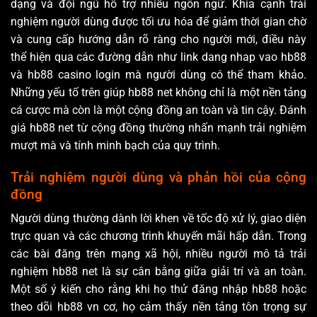
dạng và đội ngũ hỗ trợ nhiều ngôn ngữ. Khía cạnh trải
nghiệm người dùng được tối ưu hóa để giảm thời gian chờ
và cung cấp hướng dẫn rõ ràng cho người mới, điều này
thể hiện qua các đường dẫn như link dang nhap vao hb88
và hb88 casino login mà người dùng có thể tham khảo.
Những yếu tố trên giúp hb88 net không chỉ là một nền tảng
cá cược mà còn là một cộng đồng an toàn và tin cậy. Đánh
giá hb88 net từ cộng đồng thường nhấn mạnh trải nghiệm
mượt mà và tính minh bạch của quy trình.
Trải nghiệm người dùng và phản hồi của cộng
đồng
Người dùng thường dành lời khen về tốc độ xử lý, giao diện
trực quan và các chương trình khuyến mãi hấp dẫn. Trong
các bài đăng trên mạng xã hội, nhiều người mô tả trải
nghiệm hb88 net là sự cân bằng giữa giải trí và an toàn.
Một số ý kiến cho rằng khi họ thử đăng nhập hb88 hoặc
theo dõi hb88 vn cơ, họ cảm thấy nền tảng tôn trọng sự