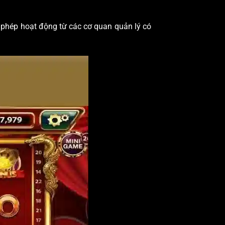
 phép hoạt động từ các cơ quan quản lý có