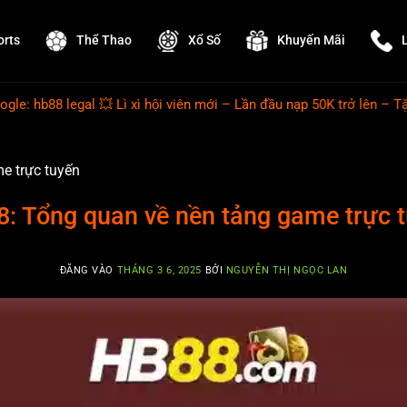
orts
Thể Thao
Xổ Số
Khuyến Mãi
̀ xì hội viên mới – Lần đầu nạp 50K trở lên – Tặng ngay 8.888
e trực tuyến
: Tổng quan về nền tảng game trực 
ĐĂNG VÀO
THÁNG 3 6, 2025
BỞI
NGUYỄN THỊ NGỌC LAN