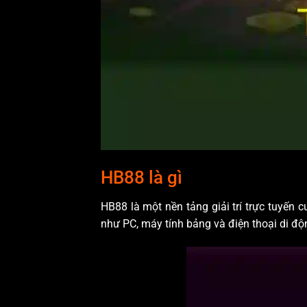
HB88 là gì
HB88 là một nền tảng giải trí trực tuyến c
như PC, máy tính bảng và điện thoại di độ