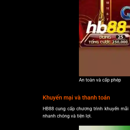
An toàn và cấp phép
Khuyến mại và thanh toán
HB88 cung cấp chương trình khuyến mãi 
nhanh chóng và tiện lợi.