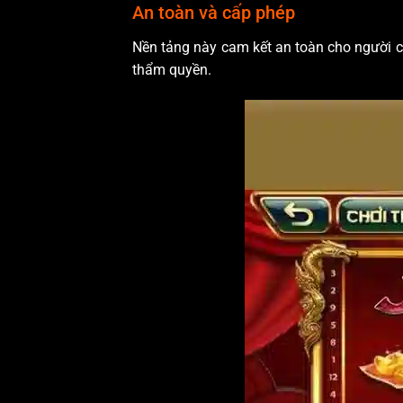
An toàn và cấp phép
Nền tảng này cam kết an toàn cho người c
thẩm quyền.