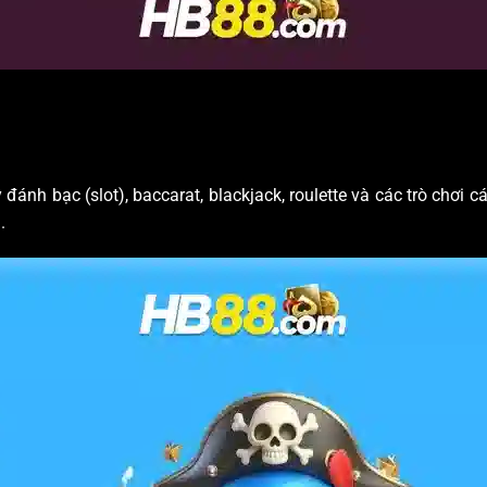
nh bạc (slot), baccarat, blackjack, roulette và các trò chơi cá
.