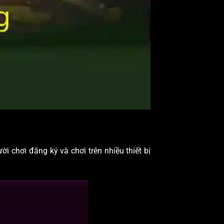
ời chơi đăng ký và chơi trên nhiều thiết bị