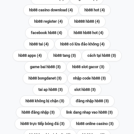
hb88 casino download (4)
hb88 hot (4)
hb88 register (4)
hb888 hb88 (4)
facebook hb88 (4)
hb88 hb88 hot (4)
hb88 tai (4)
hb88 có lừa đảo không (4)
hb88 apps (4)
hb88 tang (3)
cách tại hb88 (3)
game bai hb88 (3)
hb88 slot gacor (3)
hb88 bongdanet (3)
nhập code hb88 (3)
tai ap hb88 (3)
slot hb88 (3)
hb88 không bị chặn (3)
đăng nhập hb88 (3)
hb88 đăng nhập (3)
link dang nhap vao hb88 (3)
hb88 trực tiếp bóng đá (3)
hb88 online casino (3)