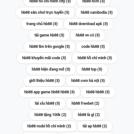
hb88 ho chi minh city (3)
hb88 hcm (3)
hb88 sân chơi trực tuyến (3)
hb88 cambodia (3)
trang chủ hb88 (3)
hb88 download apk (3)
tải game hb88 (3)
hb88 vn có (3)
hb88 tìm trên google (3)
code hb88 (3)
hb88 khuyến mãi code (3)
hb88 hồ chí minh (3)
hb88 hiện đang mở (3)
hb88 top (3)
giới thiệu hb88 (3)
hb88 com hà nội (3)
hb88 app game hb88 hb88 (3)
hb88 hb88 (3)
tài xỉu hb88 (3)
hb88 freebet (2)
hb88 tặng 100k (2)
hb88 là gì (2)
hb88 mobi hồ chí minh (2)
tải ap hb88 (2)