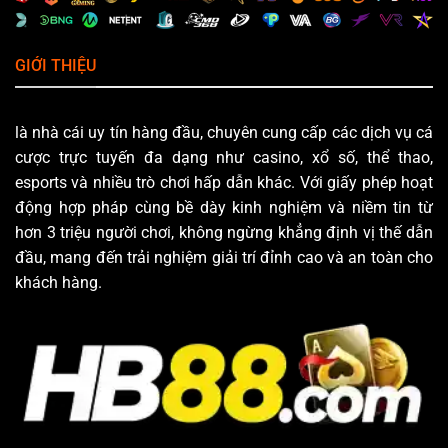
GIỚI THIỆU
là nhà cái uy tín hàng đầu, chuyên cung cấp các dịch vụ cá
cược trực tuyến đa dạng như casino, xổ số, thể thao,
esports và nhiều trò chơi hấp dẫn khác. Với giấy phép hoạt
động hợp pháp cùng bề dày kinh nghiệm và niềm tin từ
hơn 3 triệu người chơi, không ngừng khẳng định vị thế dẫn
đầu, mang đến trải nghiệm giải trí đỉnh cao và an toàn cho
khách hàng.