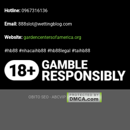
Hotline:
0967316136
Email:
888slot@wettingblog.com
Website:
gardencentersofamerica.org
#hb88 #nhacaihb88 #hb88legal #taihb88
OBITO SEO - ABCVIP