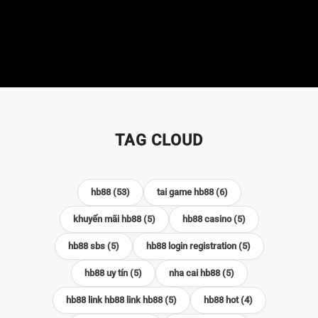
TAG CLOUD
hb88 (53)
tai game hb88 (6)
khuyến mãi hb88 (5)
hb88 casino (5)
hb88 sbs (5)
hb88 login registration (5)
hb88 uy tín (5)
nha cai hb88 (5)
hb88 link hb88 link hb88 (5)
hb88 hot (4)