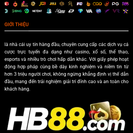
GIỚI THIỆU
là nhà cái uy tín hàng đầu, chuyên cung cấp các dịch vụ cá
cược trực tuyến đa dạng như casino, xổ số, thể thao,
esports và nhiều trò chơi hấp dẫn khác. Với giấy phép hoạt
động hợp pháp cùng bề dày kinh nghiệm và niềm tin từ
hơn 3 triệu người chơi, không ngừng khẳng định vị thế dẫn
đầu, mang đến trải nghiệm giải trí đỉnh cao và an toàn cho
khách hàng.