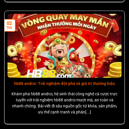
02
Th3
hb88 androi: Trải nghiệm đột phá và giá trị thương hiệu
Khám phá hb88 androi, hệ sinh thái công nghệ cá cược trực
tuyến với trải nghiệm hb88 androi mượt mà, an toàn và
nhanh chóng. Bài viết đi sâu nguồn gốc từ khóa, sản phẩm,
ưu thế cạnh tranh và phản[...]