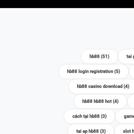
hb88 (51)
tai
hb88 login registration (5)
hb88 casino download (4)
hb88 hb88 hot (4)
cách tại hb88 (3)
game
tai ap hb88 (3)
slot 