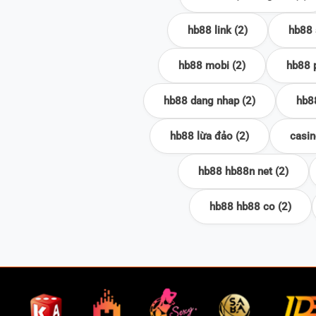
hb88 link (2)
hb88 
hb88 mobi (2)
hb88 p
hb88 dang nhap (2)
hb8
hb88 lừa đảo (2)
casin
hb88 hb88n net (2)
hb88 hb88 co (2)