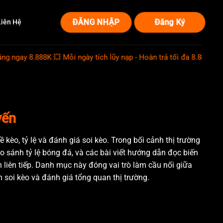
ĐĂNG NHẬP
Đăng Ký
Liên Hệ
ay 8.888K 💥 Mỗi ngày tích lũy nạp - Hoàn trả tối đa 8.888K 💥 Ngày si
yến
kèo, tỷ lệ và đánh giá soi kèo. Trong bối cảnh thị trường
o sánh tỷ lệ bóng đá, và các bài viết hướng dẫn đọc biến
ận liên tiếp. Danh mục này đóng vai trò làm cầu nối giữa
m soi kèo và đánh giá tổng quan thị trường.