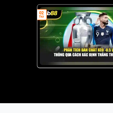
02
Th3