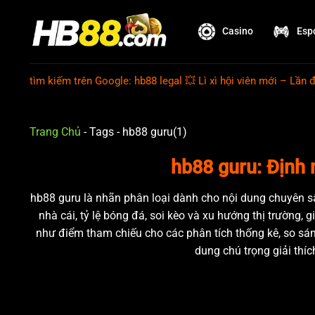
Bỏ
qua
Casino
Esp
nội
dung
ìm kiếm trên Google: hb88 legal 💥 Lì xì hội viên mới – Lần đầu
Trang Chủ
-
Tags
-
hb88 guru(1)
hb88 guru: Định 
hb88 guru là nhãn phân loại dành cho nội dung chuyên sâu
nhà cái, tỷ lệ bóng đá, soi kèo và xu hướng thị trường, 
như điểm tham chiếu cho các phân tích thống kê, so sán
dung chú trọng giải thíc