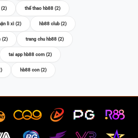
 (2)
thể thao hb88 (2)
n lì xì (2)
hb88 club (2)
 (2)
trang chu hb88 (2)
tai app hb88 com (2)
)
hb88 con (2)