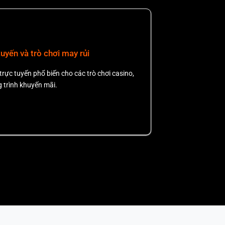
tuyến và trò chơi may rủi
trực tuyến phổ biến cho các trò chơi casino,
 trình khuyến mãi.