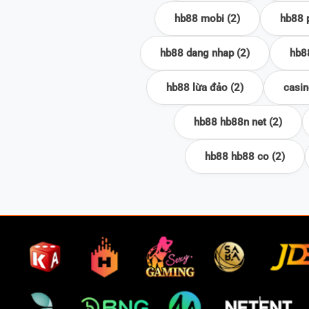
hb88 mobi (2)
hb88 p
hb88 dang nhap (2)
hb8
hb88 lừa đảo (2)
casin
hb88 hb88n net (2)
hb88 hb88 co (2)