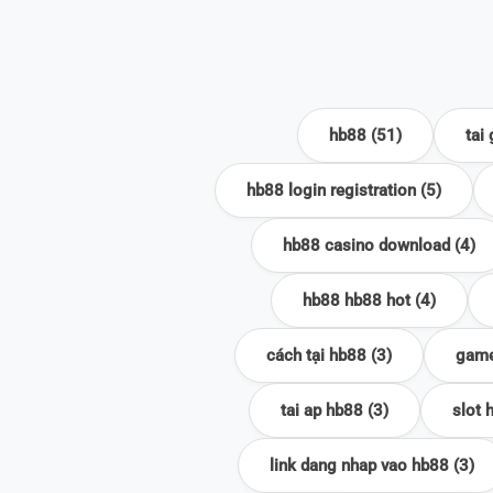
hb88 (51)
tai
hb88 login registration (5)
hb88 casino download (4)
hb88 hb88 hot (4)
cách tại hb88 (3)
game
tai ap hb88 (3)
slot 
link dang nhap vao hb88 (3)