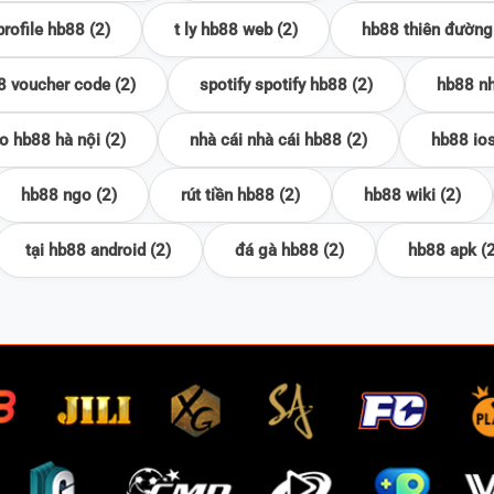
rofile hb88 (2)
t ly hb88 web (2)
hb88 thiên đường
8 voucher code (2)
spotify spotify hb88 (2)
hb88 nhậ
o hb88 hà nội (2)
nhà cái nhà cái hb88 (2)
hb88 ios
hb88 ngo (2)
rút tiền hb88 (2)
hb88 wiki (2)
tại hb88 android (2)
đá gà hb88 (2)
hb88 apk (2