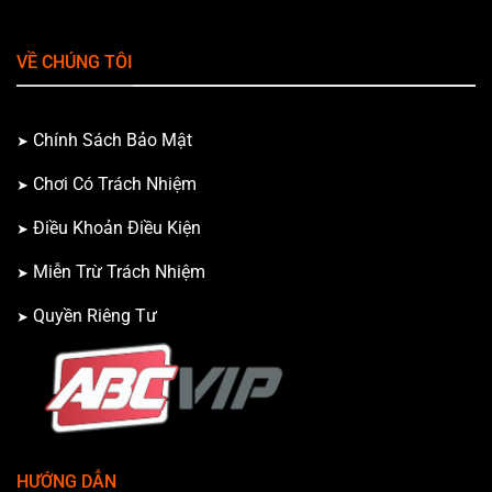
VỀ CHÚNG TÔI
Chính Sách Bảo Mật
Chơi Có Trách Nhiệm
Điều Khoản Điều Kiện
Miễn Trừ Trách Nhiệm
Quyền Riêng Tư
HƯỚNG DẪN