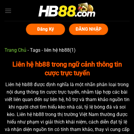
Bỏ
qua
nội
dung
Đăng Ký
ĐĂNG NHẬP
Trang Chủ
-
Tags
-
liên hệ hb88(1)
Liên hệ hb88 trong ngữ cảnh thông tin
cược trực tuyến
Liên hệ hb88 được định nghĩa là một nhãn phân loại trong
nội dung thông tin cược trực tuyến, nhằm tập hợp các bài
viết liên quan đến sự liên hệ, hỗ trợ và tham khảo nguồn tin
khi người chơi tìm hiểu kèo nhà cái, tỷ lệ bóng đá và soi
kèo. Liên hệ hb88 trong thị trường Việt Nam thường được
hiểu như phạm vi giải thích khái niệm, cách diễn đạt tỷ lệ
và nhận diện nguồn tin có tính tham khảo, thay vì cung cấp