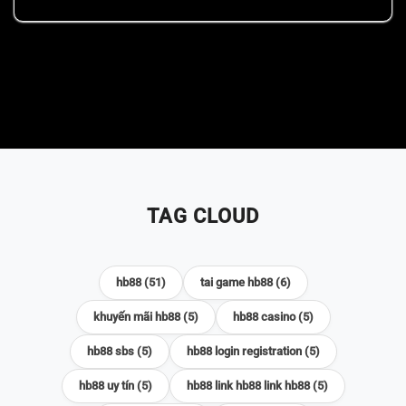
TAG CLOUD
hb88 (51)
tai game hb88 (6)
khuyến mãi hb88 (5)
hb88 casino (5)
hb88 sbs (5)
hb88 login registration (5)
hb88 uy tín (5)
hb88 link hb88 link hb88 (5)