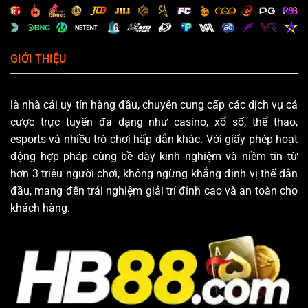
GIỚI THIỆU
là nhà cái uy tín hàng đầu, chuyên cung cấp các dịch vụ cá
cược trực tuyến đa dạng như casino, xổ số, thể thao,
esports và nhiều trò chơi hấp dẫn khác. Với giấy phép hoạt
động hợp pháp cùng bề dày kinh nghiệm và niềm tin từ
hơn 3 triệu người chơi, không ngừng khẳng định vị thế dẫn
đầu, mang đến trải nghiệm giải trí đỉnh cao và an toàn cho
khách hàng.