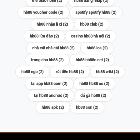
thể thao hb88 (2)
hb88 dang nhap (2)
hb88 voucher code (2)
spotify spotify hb88 (2)
hb88 nhận lì xì (2)
hb88 club (2)
hb88 lừa đảo (2)
casino hb88 hà nội (2)
nhà cái nhà cái hb88 (2)
hb88 ios (2)
trang chu hb88 (2)
hb88 hb88n net (2)
hb88 ngo (2)
rút tiền hb88 (2)
hb88 wiki (2)
tai app hb88 com (2)
hb88 hb88 co (2)
tại hb88 android (2)
đá gà hb88 (2)
hb88 apk (2)
hb88 con (2)